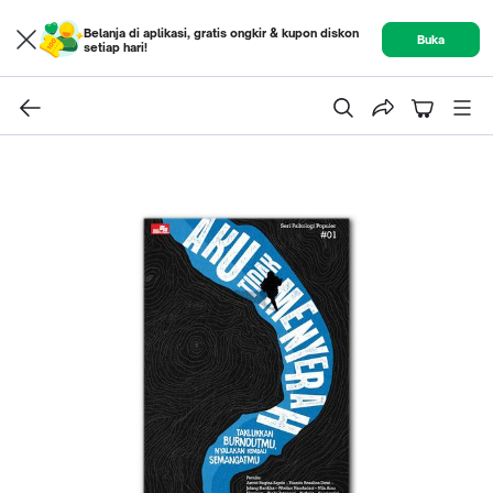
Belanja di aplikasi, gratis ongkir & kupon diskon
Buka
setiap hari!