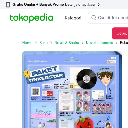
Gratis Ongkir + Banyak Promo
belanja di aplikasi
Kategori
Oops, 
Buku Bacaan Novel - December With You - karya Tresia - Bumi Fiksi - Paket Tingkerstar
Home
Buku
Novel & Sastra
Novel Indonesia
Buku Baca