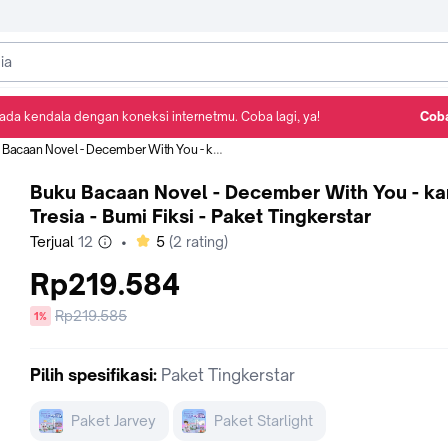
ada kendala dengan koneksi internetmu. Coba lagi, ya!
Coba
Detail Produk
Ulasan
Rekomendasi
an Novel - December With You - karya Tresia - Bumi Fiksi - Paket Tingkerstar
Buku Bacaan Novel - December With You - karya
Tresia - Bumi Fiksi - Paket Tingkerstar
bintang
Terjual
12
•
5
(
2
rating)
Rp219.584
Harga
Rp219.585
diskon
1%
sebelum
diskon
Pilih
spesifikasi
:
Paket Tingkerstar
Paket Jarvey
Paket Starlight