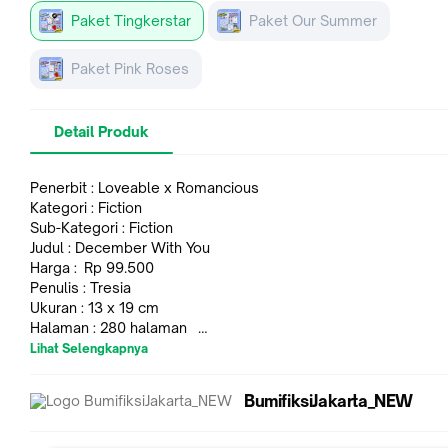
Paket Tingkerstar
Paket Our Summer
Paket Pink Roses
Detail Produk
Penerbit : Loveable x Romancious
Kategori : Fiction
Sub-Kategori : Fiction
Judul : December With You
Harga : Rp 99.500
Penulis : Tresia
Ukuran : 13 x 19 cm
Halaman : 280 halaman
Jenis Kertas Isi : Bookpaper 52 gram
Lihat Selengkapnya
Jenis Kertas Cover : AC 230 gram (4/0)
BumifiksiJakarta_NEW
Starlight, si fans garis keras Band Summerside, nggak pernah
nyangka mimpinya jadi nyata. Starlight jadi bisa dekat sama Ja
vokalis Summerside, berkat sang kakak yang ternyata bersa