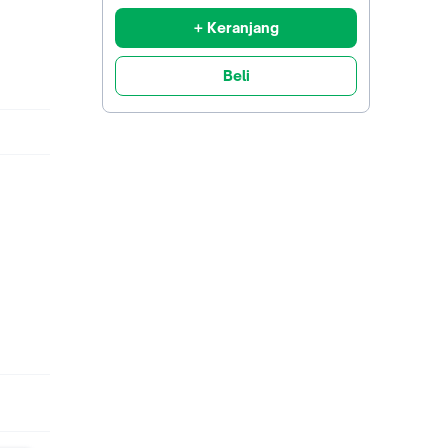
+ Keranjang
Beli
rvey,
habat