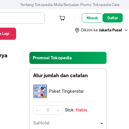
Tentang Tokopedia
Mulai Berjualan
Promo
Tokopedia Care
Masuk
Daftar
Dikirim ke
Jakarta Pusat
 Lagi
Promosi Tokopedia
Atur jumlah dan catatan
Terpilih:
Paket Tingkerstar
Stok
:
Habis
jumlah
-
Subtotal