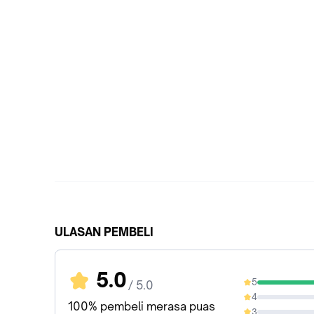
ULASAN PEMBELI
5.0
5
/ 5.0
100%
4
0%
100% pembeli merasa puas
3