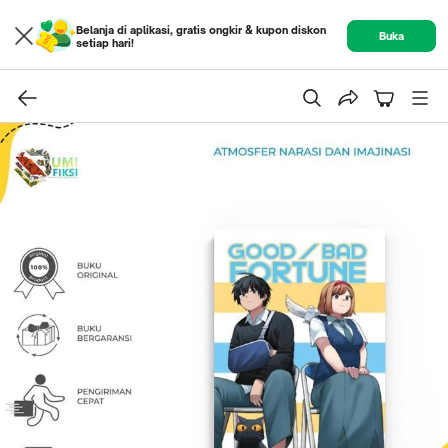
Belanja di aplikasi, gratis ongkir & kupon diskon
Buka
setiap hari!