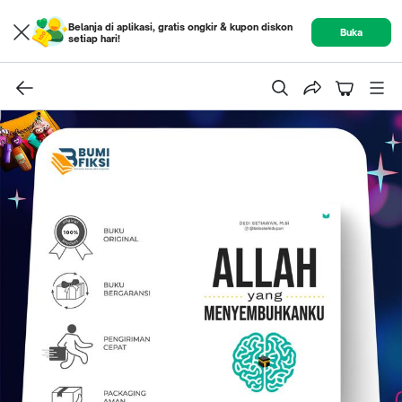
Belanja di aplikasi, gratis ongkir & kupon diskon
Buka
setiap hari!