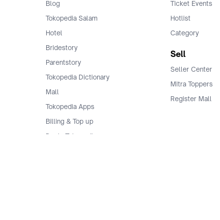
Blog
Ticket Events
Tokopedia Salam
Hotlist
Hotel
Category
Bridestory
Sell
Parentstory
Seller Center
Tokopedia Dictionary
Mitra Toppers
Mall
Register Mall
Tokopedia Apps
Billing & Top up
Deals Tokopedia
Finance
Free Shipping
© 2009 -
2026
, PT. Tokopedia. All Rights Reserved.