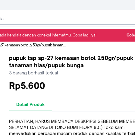
ada kendala dengan koneksi internetmu. Coba lagi, ya!
Coba
Detail Produk
Ulasan
Rekomendasi
emasan botol 250gr/pupuk tanaman hias/pupuk bunga
pupuk tsp sp-27 kemasan botol 250gr/pupuk
tanaman hias/pupuk bunga
3
barang berhasil terjual
Rp5.600
Detail Produk
PERHATIAN, HARUS MEMBACA DESKRIPSI SEBELUM MEMBE
SELAMAT DATANG DI TOKO BUMI FLORA 80 :) Toko kami
menyediakan berbagai macam produk dengan kualitas terbai