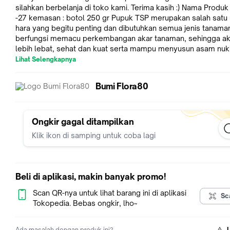
silahkan berbelanja di toko kami. Terima kasih :) Nama Produk :tsp sp
-27 kemasan : botol 250 gr Pupuk TSP merupakan salah satu unsur
hara yang begitu penting dan dibutuhkan semua jenis tanama
berfungsi memacu perkembangan akar tanaman, sehingga aka
lebih lebat, sehat dan kuat serta mampu menyusun asam nukl
Cara penggunaan pupuk TSP ada berbagai macam, yakni dap
Lihat Selengkapnya
dipakai sebagai sebaran, dibenamkan di tanah dan untuk koc
atau dikocor dengan air. WAKTU PEMESANAN : Batas waktu
Bumi Flora80
pemesanan jam 15.00 , Orderan masuk diatas jam 15.00 akan 
keesokan hari nya. Khusus Gojek dan Grab barang disesuaika
dengan volume dan jarak! CATATAN PENGIRIMAN amp; RESIKO
PACKING : - Produk dengan resiko mudah pecah / rusak, disa
Ongkir gagal ditampilkan
untuk menambahkan bubble wrap di keranjang anda agar pak
Klik ikon di samping untuk coba lagi
pengiriman lebih aman (bukan jaminan). - Kami menyarankan u
mengasuransikan produk yang anda beli pada kolom pembelia
Jika terjadi kerusakan / pecah saat pengiriman, kami tidak bis
menggantinya. Dikarenakan sebelum produk dikirim kami aka
Beli di aplikasi, makin banyak promo!
amp; dipastikan berfungsi dengan baik (kami tidak menerima
RETURN PRODUCT ataupun REFUND). - Barang sesuai dengan
Scan QR-nya untuk lihat barang ini di aplikasi
Sc
gambar dan dalam kondisi baik sebelum pengiriman. Jadi, tida
Tokopedia. Bebas ongkir, lho~
khawatir membeli di toko kami.. :) - Tuliskan motif, jika tidak a
dikirim random. Jika Warna Yang dipesan kosong maka akan di
Ada masalah dengan produk ini?