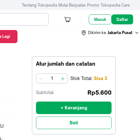
Tentang Tokopedia
Mulai Berjualan
Promo
Tokopedia Care
Masuk
Daftar
Dikirim ke
Jakarta Pusat
 Lagi
Atur jumlah dan catatan
Stok
Total
:
Sisa
3
jumlah
Rp5.600
Subtotal
+ Keranjang
Beli
LI
k,