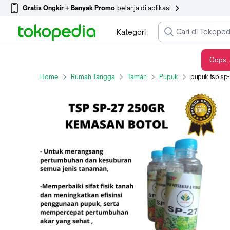
Gratis Ongkir + Banyak Promo
belanja di aplikasi
Kategori
Oops, 
pupuk tsp sp-27 kemasan botol 250gr/pupuk tanaman hias/pupuk bunga
Home
Rumah Tangga
Taman
Pupuk
pupuk tsp sp-27 k