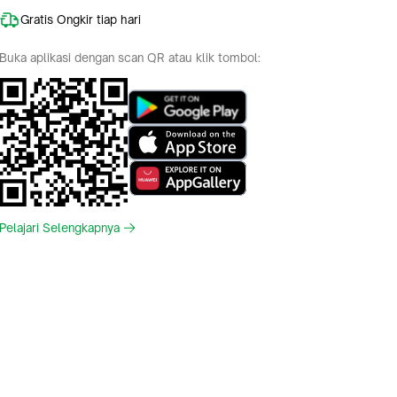
Gratis Ongkir tiap hari
Buka aplikasi dengan scan QR atau klik tombol:
Pelajari Selengkapnya
Indonesia
English