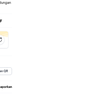
ndungan
y
an QR
Laporkan