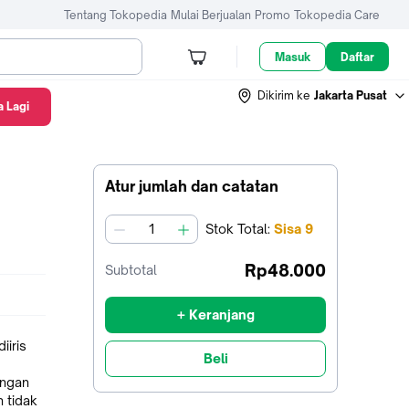
Tentang Tokopedia
Mulai Berjualan
Promo
Tokopedia Care
Masuk
Daftar
Dikirim ke
Jakarta Pusat
 Lagi
Atur jumlah dan catatan
Stok
Total
:
Sisa
9
jumlah
Rp48.000
Subtotal
+ Keranjang
iiris
Beli
engan
 tidak