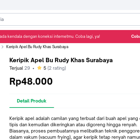
ada kendala dengan koneksi internetmu. Coba lagi, ya!
Coba
Detail Produk
Ulasan
Rekomendasi
Keripik Apel Bu Rudy Khas Surabaya
Keripik Apel Bu Rudy Khas Surabaya
bintang
Terjual
29
•
5
(
2
rating)
Rp48.000
Detail Produk
Keripik apel adalah camilan yang terbuat dari buah apel yang d
tipis dan kemudian dikeringkan atau digoreng hingga renyah.
Biasanya, proses pembuatannya melibatkan teknik penggor
dalam vakum (vacuum frying), agar keripik tetap renyah namun