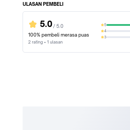
ULASAN PEMBELI
5.0
5
/ 5.0
100%
4
0%
100% pembeli merasa puas
3
0%
2 rating • 1 ulasan