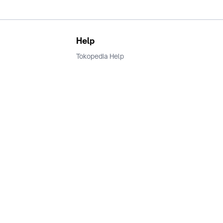
Help
Tokopedia Help
Terms and Condition
Privacy
Keamanan & Privasi
Ikuti Kami