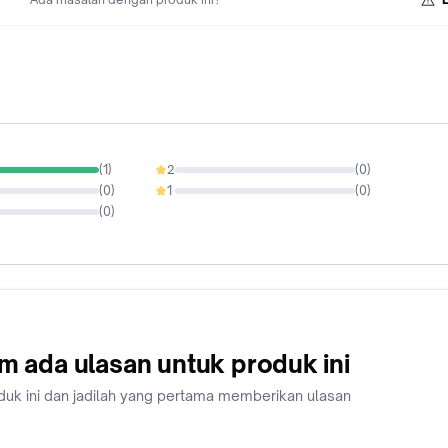
(
1
)
2
(
0
)
0%
(
0
)
1
(
0
)
0%
(
0
)
m ada ulasan untuk produk ini
duk ini dan jadilah yang pertama memberikan ulasan