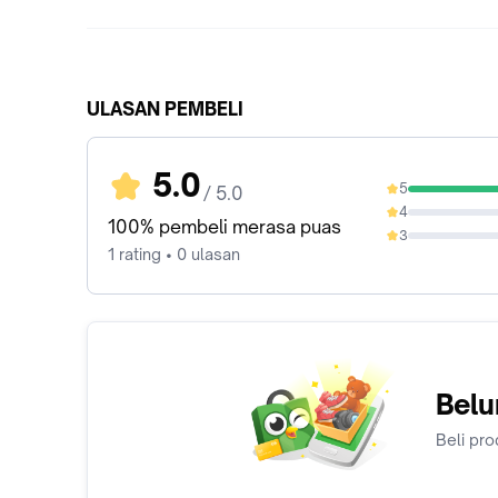
ULASAN PEMBELI
5.0
5
/ 5.0
100%
4
0%
100% pembeli merasa puas
3
0%
1 rating • 0 ulasan
Belu
Beli pro