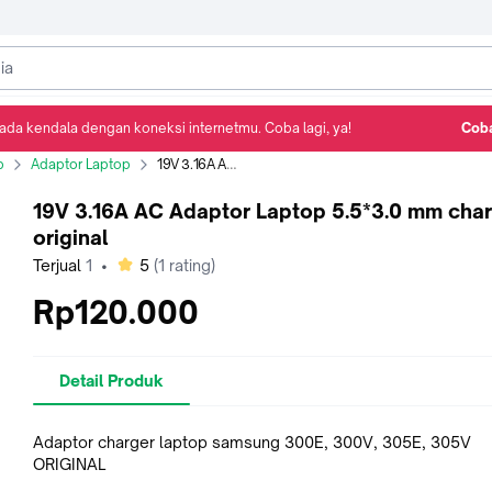
ada kendala dengan koneksi internetmu. Coba lagi, ya!
Coba
Detail Produk
Ulasan
Rekomendasi
p
Adaptor Laptop
19V 3.16A AC Adaptor Laptop 5.5*3.0 mm charger original
19V 3.16A AC Adaptor Laptop 5.5*3.0 mm cha
original
bintang
Terjual
1
•
5
(
1
rating)
Rp120.000
Detail Produk
Adaptor charger laptop samsung 300E, 300V, 305E, 305V
ORIGINAL