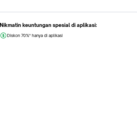
Nikmatin keuntungan spesial di aplikasi:
Diskon 70%* hanya di aplikasi
Promo khusus aplikasi
Gratis Ongkir tiap hari
Buka aplikasi dengan scan QR atau klik tombol:
Pelajari Selengkapnya