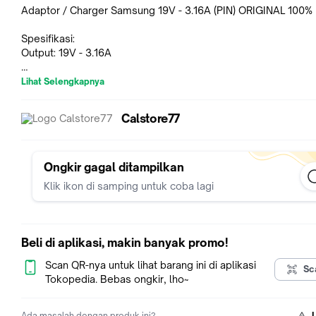
Adaptor / Charger Samsung 19V - 3.16A (PIN) ORIGINAL 100%
Spesifikasi:
Output: 19V - 3.16A
Ket: . udah termasuk kabel power ke listrik
Lihat Selengkapnya
.kabel power Ke listrik tidak ada garansi yg garansi cuma ada
saja
Calstore77
garansi 3 bulan
Ongkir gagal ditampilkan
Klik ikon di samping untuk coba lagi
Beli di aplikasi, makin banyak promo!
Scan QR-nya untuk lihat barang ini di aplikasi
Sc
Tokopedia. Bebas ongkir, lho~
Ada masalah dengan produk ini?