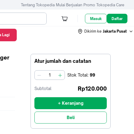
Tentang Tokopedia
Mulai Berjualan
Promo
Tokopedia Care
Masuk
Daftar
Dikirim ke
Jakarta Pusat
 Lagi
rger
Atur jumlah dan catatan
Stok
Total
:
99
jumlah
Rp120.000
Subtotal
+ Keranjang
Beli