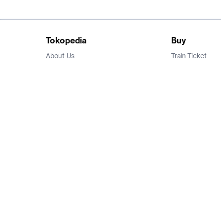
Tokopedia
Buy
About Us
Train Ticket
Career
Flight Ticket
Blog
Ticket Events
Tokopedia Salam
Hotlist
Hotel
Category
Bridestory
Sell
Parentstory
Seller Center
Tokopedia Dictionary
Mitra Toppers
Mall
Register Mall
Tokopedia Apps
Billing & Top up
Deals Tokopedia