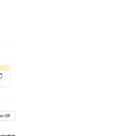
ptornya
an QR
Laporkan