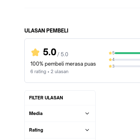
ULASAN PEMBELI
5.0
5
/ 5.0
100%
4
0%
100% pembeli merasa puas
3
0%
6 rating • 2 ulasan
FILTER ULASAN
Media
Rating