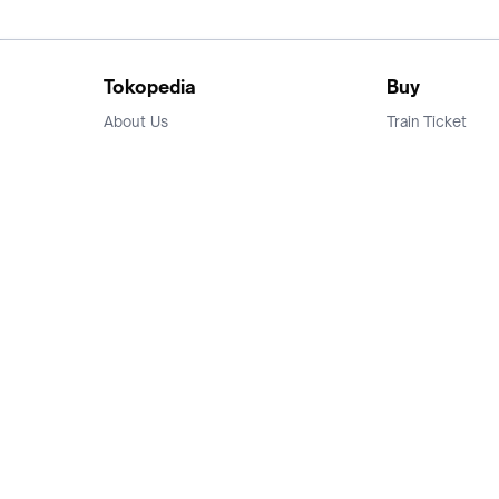
Tokopedia
Buy
About Us
Train Ticket
Career
Flight Ticket
Blog
Ticket Events
Tokopedia Salam
Hotlist
Hotel
Category
Bridestory
Sell
Parentstory
Seller Center
Tokopedia Dictionary
Mitra Toppers
Mall
Register Mall
Tokopedia Apps
Billing & Top up
Deals Tokopedia