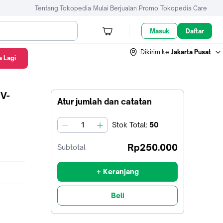
Tentang Tokopedia
Mulai Berjualan
Promo
Tokopedia Care
Masuk
Daftar
Dikirim ke
Jakarta Pusat
 Lagi
9V-
Atur jumlah dan catatan
Stok
Total
:
50
jumlah
Rp250.000
Subtotal
+ Keranjang
Beli