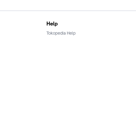
Help
Tokopedia Help
Terms and Condition
Privacy
Keamanan & Privasi
Ikuti Kami