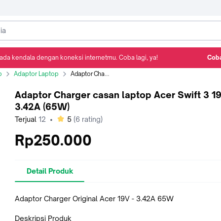
ada kendala dengan koneksi internetmu. Coba lagi, ya!
Coba
Detail Produk
Ulasan
Rekomendasi
p
Adaptor Laptop
Adaptor Charger casan laptop Acer Swift 3 19V-3.42A (65W)
Adaptor Charger casan laptop Acer Swift 3 1
3.42A (65W)
bintang
Terjual
12
•
5
(
6
rating)
Rp250.000
Detail Produk
Adaptor Charger Original Acer 19V - 3.42A 65W
Deskripsi Produk