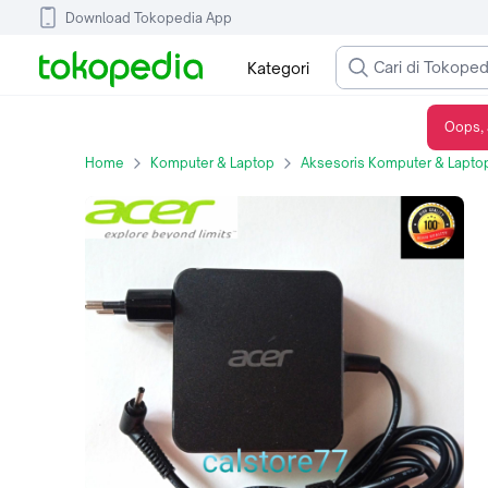
Download Tokopedia App
Kategori
Oops, 
Adaptor Charger casan laptop Acer Swift 3 19V-3.42A (65W)
Home
Komputer & Laptop
Aksesoris Komputer & Lapto