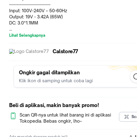
---------------------------
Input: 100V-240V ~ 50-60Hz
Output: 19V - 3.42A (65W)
DC: 3.0*1.1MM
Garansi : 3 Bulan
Lihat Selengkapnya
NB : Mohon Dicocokan Dan Dipastikan Dahulu Dengan Teliti 
Calstore77
Melakukan Proses Pemesanan Dan Pembayaran Pastikan Ba
Yang Anda Beli Sesuai Dengan Type/Model Laptop Anda Coc
Bentuk Serta Spesifikasinya Sama Toko Kami Menjual Sesuai
Foto Yang Di Iklan Semua Barang Yang Kami Jual Baru, Tidak 
Ongkir gagal ditampilkan
Barang Bekas Ataupun Rekondis. Semua Klaim Garansi Lang
Klik ikon di samping untuk coba lagi
Diganti Baru, Tidak ada Service Jangan Lupa Cantumkan Typ
Laptop Di Catatatan Pesanan Untuk Meminimalkan Kesalahan
Pengiriman Jika Masih Ragu Atau Perlu Informasi Lebih Lanjut
Stock Dan Ketersedian Barang Silahkan Chat CS calstore77
Beli di aplikasi, makin banyak promo!
Scan QR-nya untuk lihat barang ini di aplikasi
Sc
Tokopedia. Bebas ongkir, lho~
Ada masalah dengan produk ini?