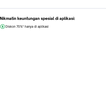
Nikmatin keuntungan spesial di aplikasi:
Diskon 70%* hanya di aplikasi
Promo khusus aplikasi
Gratis Ongkir tiap hari
Buka aplikasi dengan scan QR atau klik tombol:
Pelajari Selengkapnya