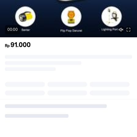
00:00
91.000
Rp