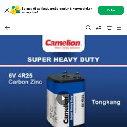
Belanja di aplikasi, gratis ongkir & kupon diskon
Buka
setiap hari!