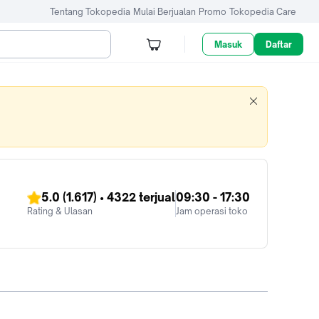
Tentang Tokopedia
Mulai Berjualan
Promo
Tokopedia Care
Masuk
Daftar
5.0
(1.617)
•
4322
terjual
09:30 - 17:30
Rating & Ulasan
Jam operasi toko