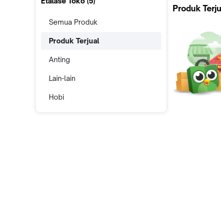
Etalase Toko (
5
)
Produk Terju
Semua Produk
Produk Terjual
Anting
Lain-lain
Hobi