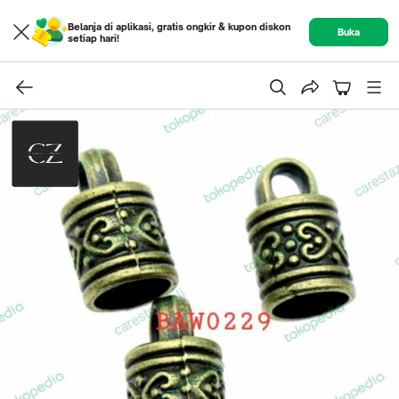
Belanja di aplikasi, gratis ongkir & kupon diskon
Buka
setiap hari!