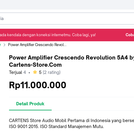
ada kendala dengan koneksi internetmu. Coba lagi, ya!
Coba
Detail Produk
Ulasan
Rekomendasi
r
Power Amplifier Crescendo Revolution 5A4 by Cartens-Store.Com
Power Amplifier Crescendo Revolution 5A4 b
Cartens-Store.Com
bintang
Terjual
4
•
5
(
2
rating)
Rp11.000.000
Detail Produk
CARTENS Store Audio Mobil Pertama di Indonesia yang berser
ISO 9001 2015. ISO Standard Manajemen Mutu.