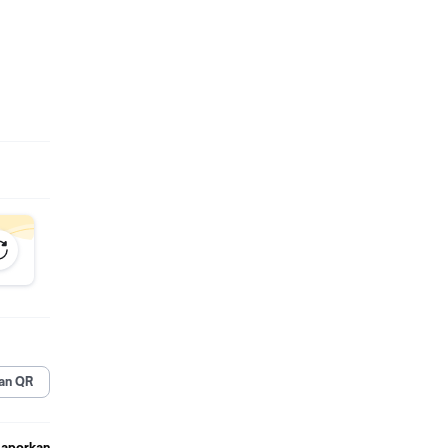
an QR
Laporkan