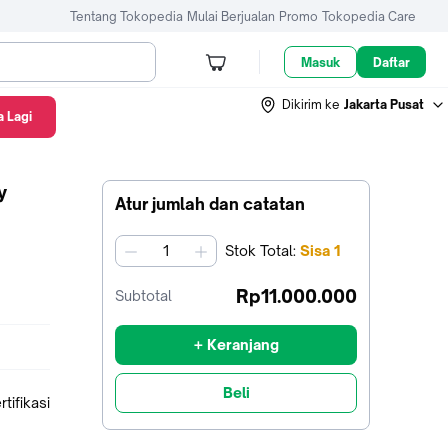
Tentang Tokopedia
Mulai Berjualan
Promo
Tokopedia Care
Masuk
Daftar
Dikirim ke
Jakarta Pusat
 Lagi
y
Atur jumlah dan catatan
Stok
Total
:
Sisa
1
jumlah
Rp11.000.000
Subtotal
+ Keranjang
Beli
tifikasi