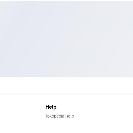
(021) 7279 8998
0813 837 20 288
www.cartens-audio.com.
Let #39;s Check Our Social Media
www.youtube.com/user/CartensAudio
www.instagram.com/CartensAudio.Jakarta
#AudioMobil #PaketAudioMobil #PowerAmplifier
#PowerAmplifierCrescendo #Crescendo
Help
Tokopedia Help
Terms and Condition