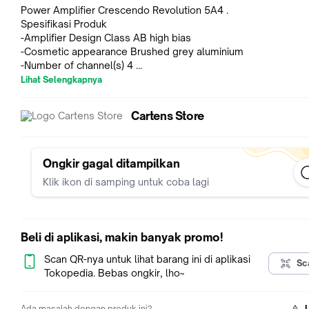
Power Amplifier Crescendo Revolution 5A4 .
Spesifikasi Produk
-Amplifier Design Class AB high bias
-Cosmetic appearance Brushed grey aluminium
-Number of channel(s) 4
-Power at 4 Ω stereo 4 x 75 Watts
Lihat Selengkapnya
-Power at 2 Ω stereo 4 x 125 Watts
-Power at 4 Ω bridged 2 x 210 Watts
Cartens Store
-Minimum speaker load 2 Ω at stereo, 4 Ω at mono
-Input sensitivity 5 Volts – 350 miliVolts
-Frequency response 7 Hz – 40 kHz
Ongkir gagal ditampilkan
Notes :
Klik ikon di samping untuk coba lagi
- Team kami akan dengan senang hati memberikan info
ketersediaan stock dan info produk.
- Silahkan contact Sales Advisor kami via Whatsapp atau Chat
Tokopedia
Beli di aplikasi, makin banyak promo!
Customer selalu "AMAN" dan "PUAS"
Scan QR-nya untuk lihat barang ini di aplikasi
Sc
membeli produk audio mobil di Cartens Store Jakarta
Tokopedia. Bebas ongkir, lho~
CARTENS Store adalah Divisi Online dari CARTENS Audio
Ada masalah dengan produk ini?