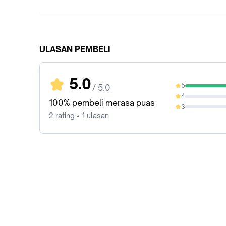
ULASAN PEMBELI
5.0
5
/ 5.0
100%
4
0%
100% pembeli merasa puas
3
0%
2 rating • 1 ulasan