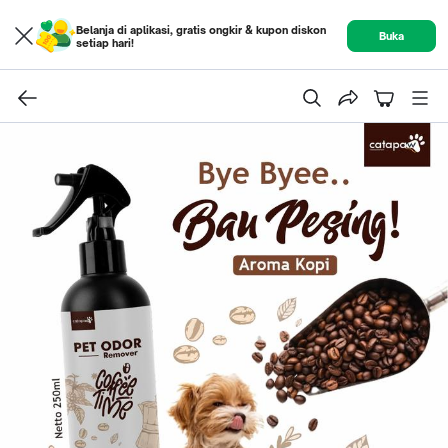
Belanja di aplikasi, gratis ongkir & kupon diskon
Buka
setiap hari!