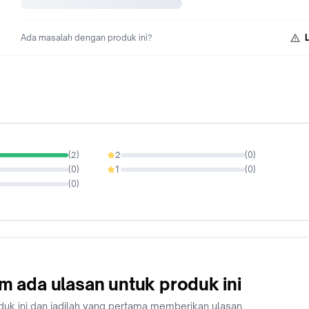
Ada masalah dengan produk ini?
(
2
)
2
(
0
)
0%
(
0
)
1
(
0
)
0%
(
0
)
m ada ulasan untuk produk ini
duk ini dan jadilah yang pertama memberikan ulasan