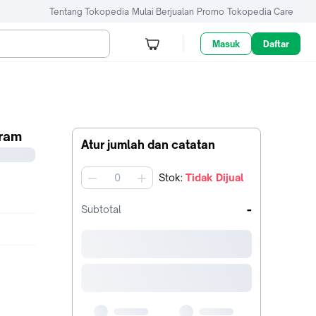
Tentang Tokopedia
Mulai Berjualan
Promo
Tokopedia Care
Masuk
Daftar
Gram
Atur jumlah dan catatan
Stok
:
Tidak Dijual
jumlah
-
Subtotal