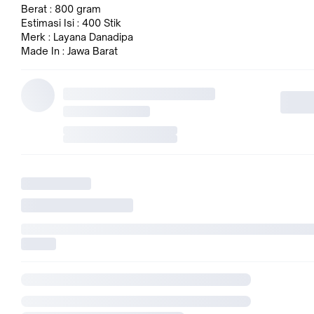
Berat : 800 gram
Estimasi Isi : 400 Stik
Merk : Layana Danadipa
Made In : Jawa Barat
Aroma : Misik Hitam
Kegunaan :
- Sarana Ibadah
- Aroma terapi
- Menenangkan hati
- Sarana Meditasi
- Menarik energi positif
Perhatian:
1.) Harap dupa dibakar pada ruangan yang memiliki ventilasi u
yang cukup.
2.) Jauhkan dari bahan yang mudah terbakar
3.) Jangan mendekatkan hidung ke bagian dupa yang terbakar
4.) Jauhkan dari jangkauan anak anak.