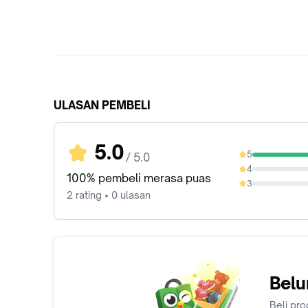
ULASAN PEMBELI
5.0
5
/ 5.0
100%
4
0%
100% pembeli merasa puas
3
0%
2 rating • 0 ulasan
Belu
Beli pro