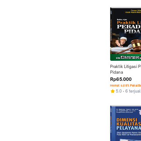
Praktik Litigasi P
Pidana
Rp65.000
Hemat s.d 8% Pakai 
5.0
6 terjual