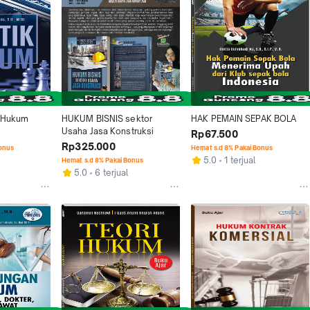
k Hukum
HUKUM BISNIS sektor 
HAK PEMAIN SEPAK BOLA
Usaha Jasa Konstruksi
Rp67.500
Rp325.000
Bonus
Hemat s.d 8% Pakai Bonus
5.0
1 terjual
Hemat s.d 8% Pakai Bonus
5.0
6 terjual