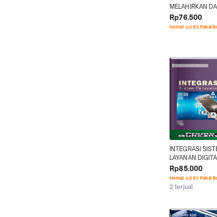
MELAHIRKAN DAL
(Water Birth)
Rp76.500
Hemat s.d 8% Pakai 
INTEGRASI SIST
LAYANAN DIGITA
Rp85.000
Hemat s.d 8% Pakai 
2 terjual