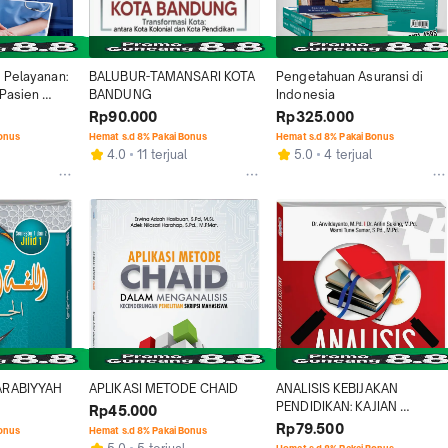
 Pelayanan: 
BALUBUR-TAMANSARI KOTA 
Pengetahuan Asuransi di 
Pasien 
BANDUNG
Indonesia
Rp90.000
Rp325.000
Bonus
Hemat s.d 8% Pakai Bonus
Hemat s.d 8% Pakai Bonus
4.0
11 terjual
5.0
4 terjual
ARABIYYAH
APLIKASI METODE CHAID
ANALISIS KEBIJAKAN 
PENDIDIKAN: KAJIAN 
Rp45.000
TEORETIS, EKSPLORATIF, 
Rp79.500
Bonus
Hemat s.d 8% Pakai Bonus
APLIKATIF