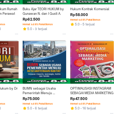
ukum Rumah 
Buku Ajar TEORI HUKUM by 
Hukum Kontrak Komersial
an Perawat
Gunawan N. dan I Gusti A.
Rp58.000
Rp62.500
Hemat s.d 8% Pakai Bonus
5.0
5 terjual
Bonus
Hemat s.d 8% Pakai Bonus
l
5.0
3 terjual
Hukum by Dr 
BUMN sebagai Usaha 
OPTIMALISASI INSTAGRAM 
Pemerintah Menuju 
SEBAGAI MEDIA MARKETING
Kesejahteraan Rakyat
Rp75.000
Rp47.500
Bonus
Hemat s.d 8% Pakai Bonus
Hemat s.d 8% Pakai Bonus
l
5.0
6 terjual
5.0
16 terjual