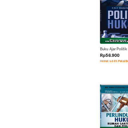
Buku Ajar Politi
Rp56.900
Hemat s.d 8% Pakai 