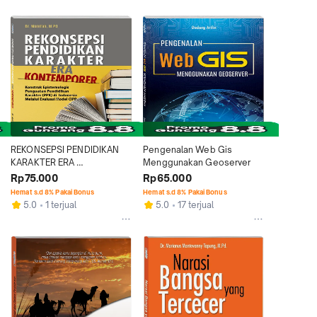
REKONSEPSI PENDIDIKAN 
Pengenalan Web Gis 
KARAKTER ERA 
Menggunakan Geoserver
KONTEMPORER
Rp75.000
Rp65.000
Hemat s.d 8% Pakai Bonus
Hemat s.d 8% Pakai Bonus
5.0
1 terjual
5.0
17 terjual