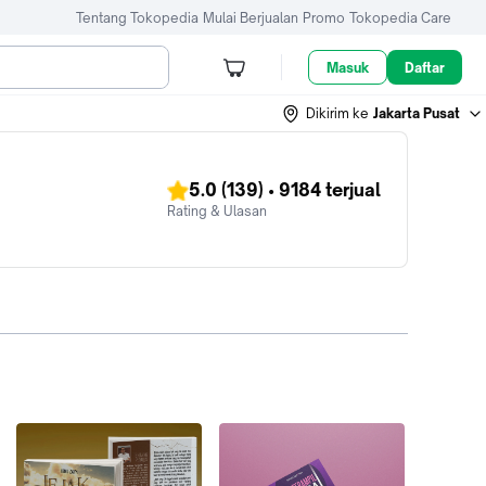
Tentang Tokopedia
Mulai Berjualan
Promo
Tokopedia Care
Masuk
Daftar
Dikirim ke
Jakarta Pusat
5.0
(139)
•
9184
terjual
Rating & Ulasan