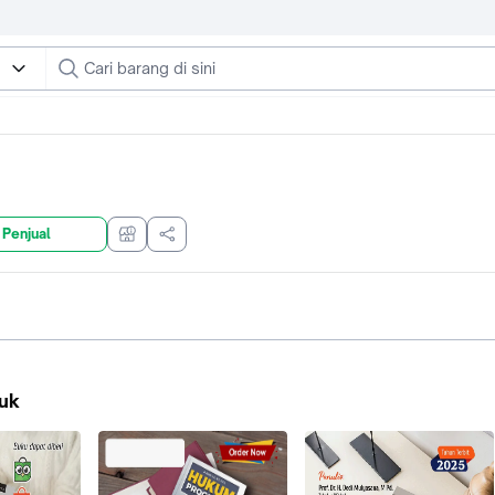
 Penjual
uk