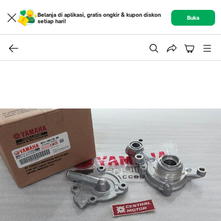
Belanja di aplikasi, gratis ongkir & kupon diskon
Buka
setiap hari!