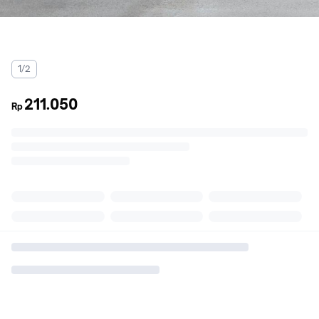
1/2
211.050
Rp