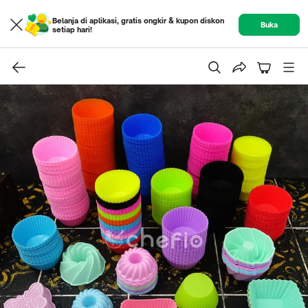
Belanja di aplikasi, gratis ongkir & kupon diskon
Buka
setiap hari!