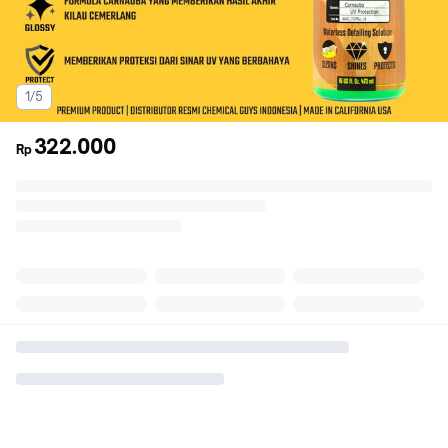
1/5
322.000
Rp