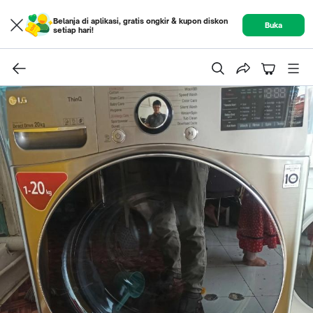
Belanja di aplikasi, gratis ongkir & kupon diskon
Buka
setiap hari!