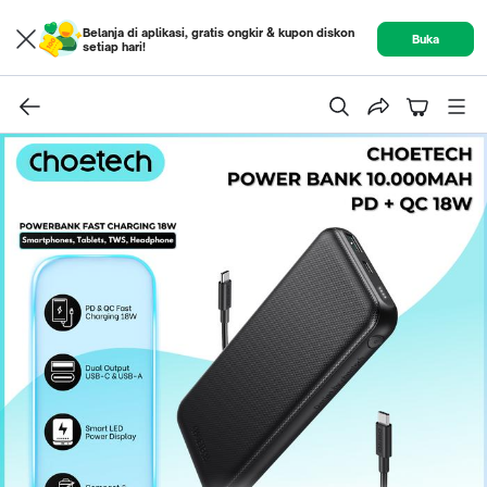
Belanja di aplikasi, gratis ongkir & kupon diskon
Buka
setiap hari!