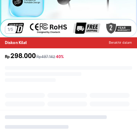
1/5
Diskon Kilat
Berakhir dalam
298.000
sebelum
diskon
Rp
Rp497.142
40%
promo