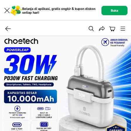
Belanja di aplikasi, gratis ongkir & kupon diskon
Buka
setiap hari!