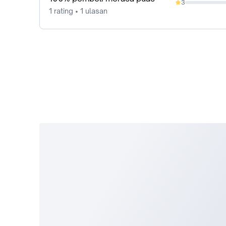
3
0%
1 rating • 1 ulasan