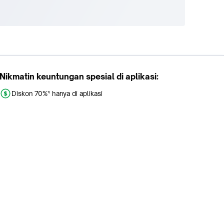
Nikmatin keuntungan spesial di aplikasi:
Diskon 70%* hanya di aplikasi
Promo khusus aplikasi
Gratis Ongkir tiap hari
Buka aplikasi dengan scan QR atau klik tombol: