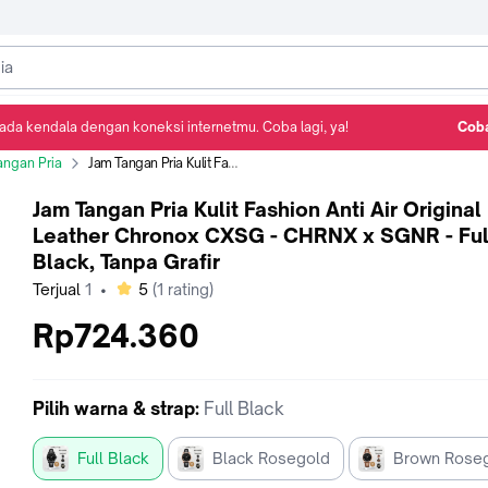
ada kendala dengan koneksi internetmu. Coba lagi, ya!
Coba
Detail Produk
Ulasan
Rekomendasi
angan Pria
Jam Tangan Pria Kulit Fashion Anti Air Original Leather Chronox CXSG - CHRNX x SGNR - Full Black, Tanpa Grafir
Jam Tangan Pria Kulit Fashion Anti Air Original
Leather Chronox CXSG - CHRNX x SGNR - Full
Black, Tanpa Grafir
bintang
Terjual
1
•
5
(
1
rating)
Rp724.360
Pilih
warna & strap
:
Full Black
Full Black
Black Rosegold
Brown Rose