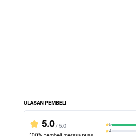
ULASAN PEMBELI
5.0
5
/ 5.0
100%
4
0%
100% pembeli merasa puas