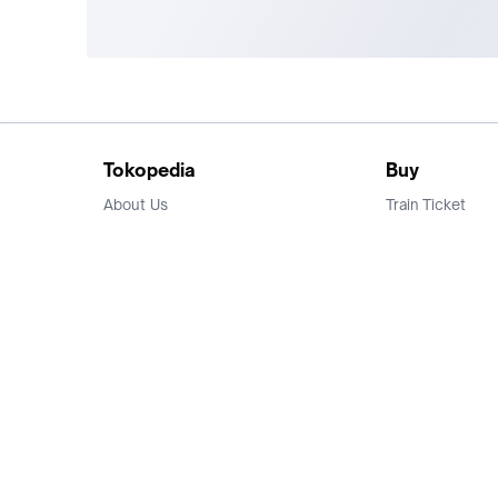
Tokopedia
Buy
About Us
Train Ticket
Career
Flight Ticket
Blog
Ticket Events
Tokopedia Salam
Hotlist
Hotel
Category
Bridestory
Sell
Parentstory
Seller Center
Tokopedia Dictionary
Mitra Toppers
Mall
Register Mall