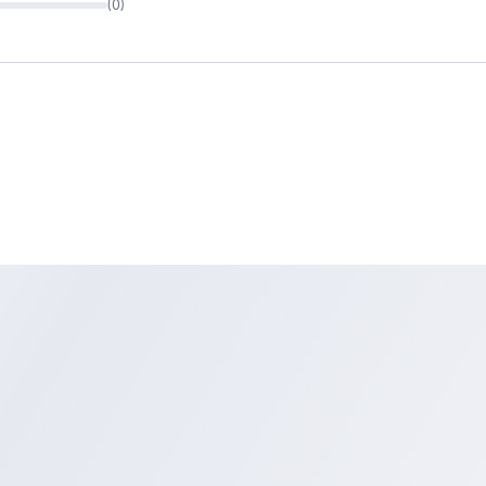
(
0
)