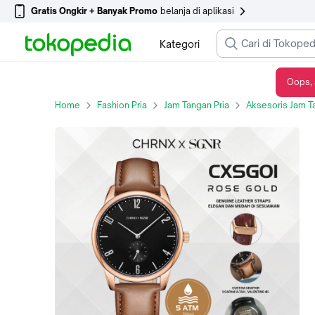
Gratis Ongkir + Banyak Promo
belanja di aplikasi
Kategori
Oops, 
Jam Tangan Pria Kulit Fashion Anti Air Original Leather Chronox CXSG - CHRNX x SGNR - Full Black, Tanpa Grafir
Home
Fashion Pria
Jam Tangan Pria
Aksesoris Jam T