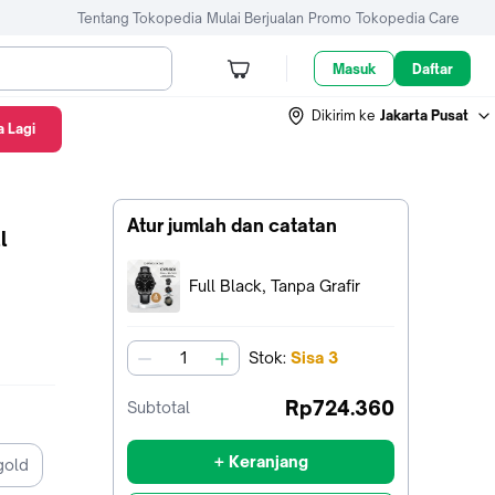
Tentang Tokopedia
Mulai Berjualan
Promo
Tokopedia Care
Masuk
Daftar
Dikirim ke
Jakarta Pusat
 Lagi
Atur jumlah dan catatan
Terpilih:
Full Black, Tanpa Grafir
Stok
:
Sisa
3
jumlah
Rp724.360
Subtotal
+ Keranjang
gold