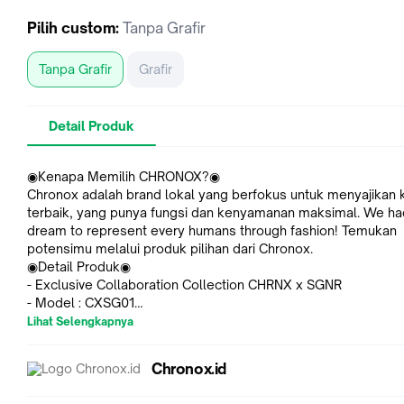
Pilih
custom
:
Tanpa Grafir
Tanpa Grafir
Grafir
Detail Produk
◉Kenapa Memilih CHRONOX?◉
Chronox adalah brand lokal yang berfokus untuk menyajikan k
terbaik, yang punya fungsi dan kenyamanan maksimal. We ha
dream to represent every humans through fashion! Temukan
potensimu melalui produk pilihan dari Chronox.
◉Detail Produk◉
- Exclusive Collaboration Collection CHRNX x SGNR
- Model : CXSG01
- Diameter Casing : 40 cm
Lihat Selengkapnya
- Bahan Casing : Surgical Grade Solid Stainless Steel Case
- Lebar Strap : 2 cm
Chronox.id
- Bahan Strap : Genuine Leather Strap with Quick Release M
- Mesin : Japan Quartz Movement