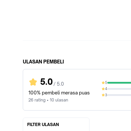
ULASAN PEMBELI
5.0
5
/ 5.0
100%
4
0%
100% pembeli merasa puas
3
0%
26 rating • 10 ulasan
FILTER ULASAN