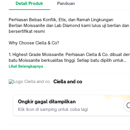
Detail Produk
Panduan
Perhiasan Bebas Konflik, Etis, dan Ramah Lingkungan
Berlian Moissanite dan Lab Diamond kami lulus uji berlian dan
bersertifikat resmi
Why Choose Ciella & Co?
1. Highest Grade Moissanite: Perhiasan Ciella & Co. dibuat de
batu Moissanite berkualitas tinggi. Setiap batu dipilih untuk
memastikan kilau dan kejernihan terbaik, sehingga perbedaa
Lihat Selengkapnya
akan terlihat dari yang lainnya. Perhiasan ini menggunakan Ful
Moissanite untuk memberikan kualitas terbaik.
Ciella and co
2. Exclusively Moissanite: Perhiasan kami dibuat sepenuhnya
batu Moissanite abadi untuk memancarkan pesona Moissanit
memukau dan tidak akan berubah warna selamanya.
3. Passes Diamond Tester: Moissanite kami sudah lolos uji ber
Ongkir gagal ditampilkan
4. Certified: Moissanite kami sudah bersertifikat, membuktika
Klik ikon di samping untuk coba lagi
bahwa perhiasan kami menggunakan batu Moissanite asli dan
berkualitas tinggi.
5. High Quality: Kami memperhatikan setiap tahap produksi s
ketat, mulai dari pemilihan batu hingga desain dan pembuatan