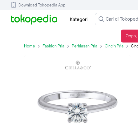
Download Tokopedia App
Kategori
Oops, 
Cincin Solitaire Moissanite - 4 Prong Round Cut Engagement Ring - 5
Home
Fashion Pria
Perhiasan Pria
Cincin Pria
Cincin