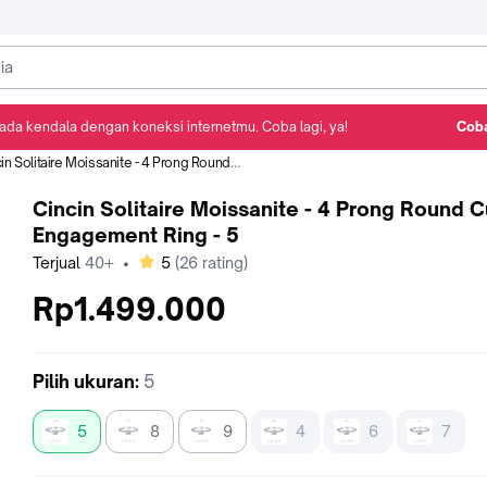
ada kendala dengan koneksi internetmu. Coba lagi, ya!
Coba
Detail Produk
Ulasan
Rekomendasi
 Solitaire Moissanite - 4 Prong Round Cut Engagement Ring - 5
Cincin Solitaire Moissanite - 4 Prong Round C
Engagement Ring - 5
bintang
Terjual
40+
•
5
(
26
rating)
Rp1.499.000
Pilih
ukuran
:
5
5
8
9
4
6
7