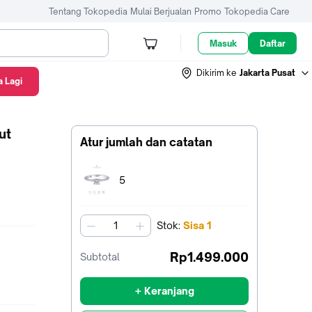
Tentang Tokopedia
Mulai Berjualan
Promo
Tokopedia Care
Masuk
Daftar
Dikirim ke
Jakarta Pusat
 Lagi
ut
Atur jumlah dan catatan
Terpilih:
5
Stok
:
Sisa
1
jumlah
Rp1.499.000
Subtotal
+ Keranjang