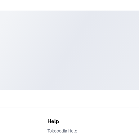
2. Kotak perhiasan exclusive
3. Jewelry Pouch
4. Garansi Batu Seumur Hidup
5. Gratis Replating 1x/Tahun (Kesempatan 2x)
6. Free Premium Paper Bag
7. Free Grafir Sesuai Permintaan (Proses 1-2 hari kerja)
Ciella&Co. hanya menjual batu hasil buatan Lab (Lab-Grown) 
kami berkomitmen untuk menjual Perhiasan yang CONFLICT-
dan ECO-FRIENDLY.
Help
Tokopedia Help