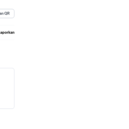
rbaik
an QR
bagi
dalam
.
Laporkan
ak
tidak
itam,
hari.
an 9K
an