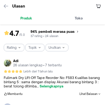
Ulasan
Produk
Toko
4.7
94% pembeli merasa puas
/5
.
0
rating
37
rating
•
24
ulasan
produk
4.7
Rating
Topik
Urutkan
dari
5
Adi
26 ulasan lengkap
•
7 terbantu
Lebih dari 1 tahun lalu
Fullmark Dry Lift-Off Tape Reorder No: F583 Kualitas barang
bintang 5 : sama dengan display Akurasi barang bintang 3 :
berat tolong ditimba...
Selengkapnya
Membantu
Lihat Balasan