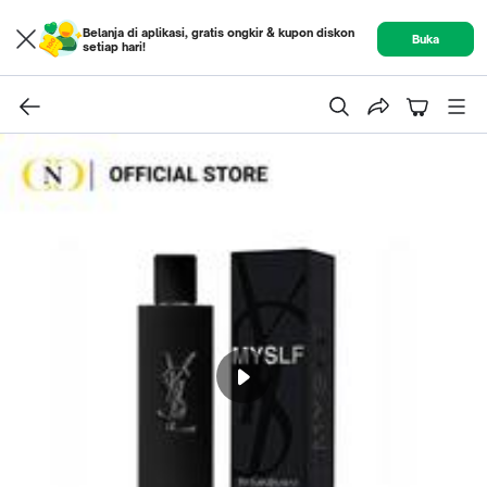
Belanja di aplikasi, gratis ongkir & kupon diskon
Buka
setiap hari!