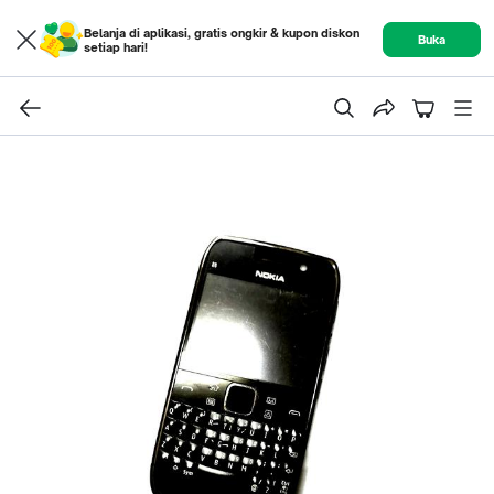
Belanja di aplikasi, gratis ongkir & kupon diskon
Buka
setiap hari!