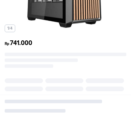
1/4
741.000
Rp