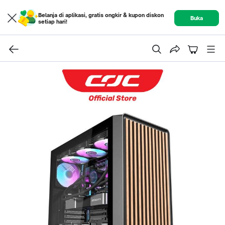
Belanja di aplikasi, gratis ongkir & kupon diskon
Buka
setiap hari!