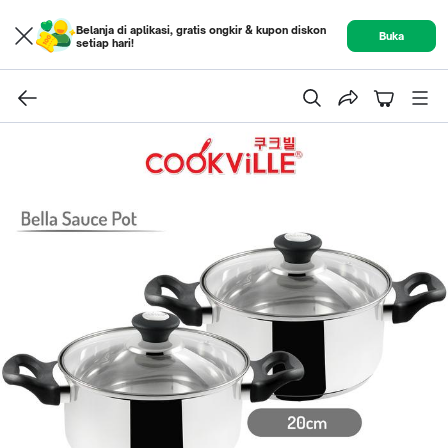
Belanja di aplikasi, gratis ongkir & kupon diskon
Buka
setiap hari!