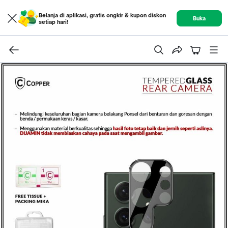
Belanja di aplikasi, gratis ongkir & kupon diskon
Buka
setiap hari!