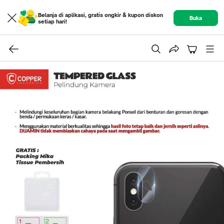
Belanja di aplikasi, gratis ongkir & kupon diskon
Buka
setiap hari!