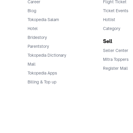
Career
Flight Ticket
Blog
Ticket Events
Tokopedia Salam
Hotlist
Hotel
Category
Bridestory
Sell
Parentstory
Seller Center
Tokopedia Dictionary
Mitra Toppers
Mall
Register Mall
Tokopedia Apps
Billing & Top up
Deals Tokopedia
Finance
Free Shipping