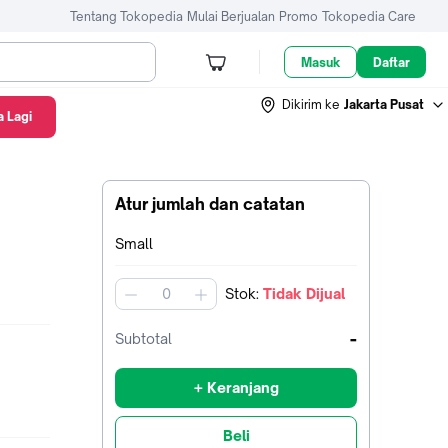
Tentang Tokopedia
Mulai Berjualan
Promo
Tokopedia Care
Masuk
Daftar
Dikirim ke
Jakarta Pusat
 Lagi
Atur jumlah dan catatan
Terpilih:
Small
Stok
:
Tidak Dijual
jumlah
-
Subtotal
+ Keranjang
Beli