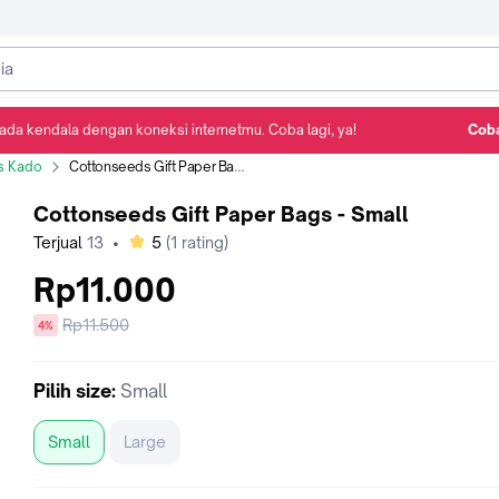
ada kendala dengan koneksi internetmu. Coba lagi, ya!
Coba
Detail Produk
Ulasan
Rekomendasi
s Kado
Cottonseeds Gift Paper Bags - Small
Cottonseeds Gift Paper Bags - Small
bintang
Terjual
13
•
5
(
1
rating)
Rp11.000
Harga
Rp11.500
diskon
4%
sebelum
diskon
Pilih
size
:
Small
Small
Large