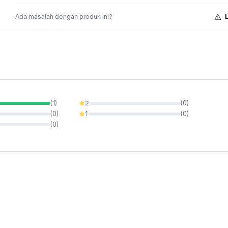
Ada masalah dengan produk ini?
(
1
)
2
(
0
)
0%
(
0
)
1
(
0
)
0%
(
0
)