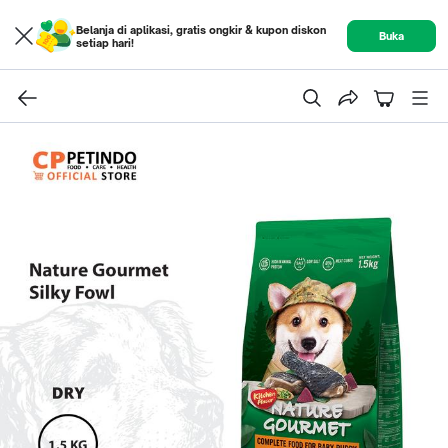
Belanja di aplikasi, gratis ongkir & kupon diskon
Buka
setiap hari!