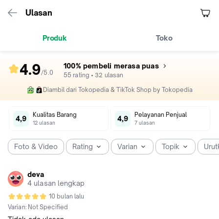
Ulasan
Produk
Toko
4.9
100% pembeli merasa puas
/5
.
0
rating
55
rating
•
32
ulasan
produk
Diambil dari Tokopedia & TikTok Shop by Tokopedia
4.9
dari
Kualitas Barang
Pelayanan Penjual
5
4,9
4,9
12
ulasan
7
ulasan
Foto & Video
Rating
Varian
Topik
Urut
deva
4 ulasan lengkap
10 bulan lalu
Varian:
Not Specified