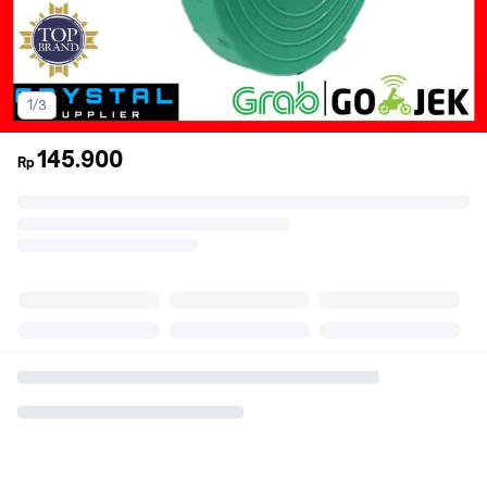
1/3
145.900
Rp