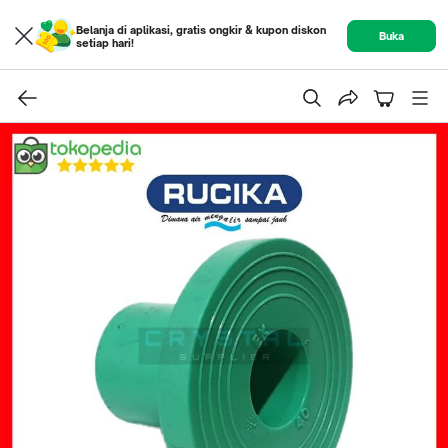
Belanja di aplikasi, gratis ongkir & kupon diskon
Buka
setiap hari!