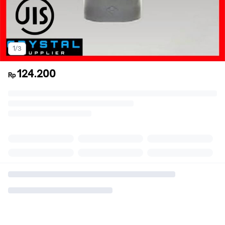
1/3
124.200
Rp