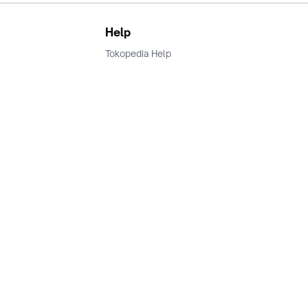
Help
Tokopedia Help
Terms and Condition
Privacy
Keamanan & Privasi
Ikuti Kami