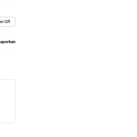
an QR
Laporkan