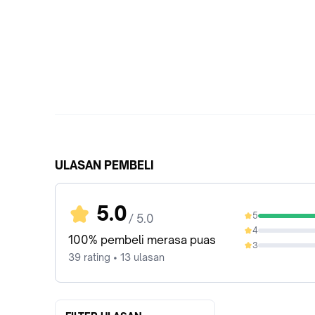
ULASAN PEMBELI
5.0
5
/ 5.0
100%
4
0%
100% pembeli merasa puas
3
0%
39 rating • 13 ulasan