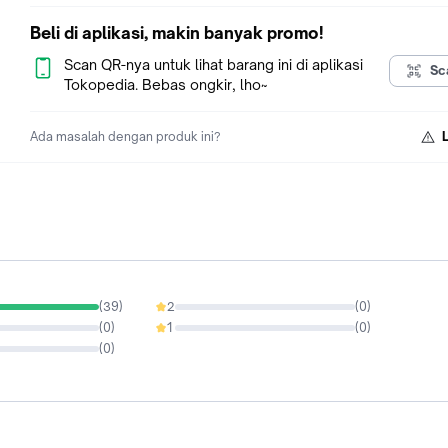
Beli di aplikasi, makin banyak promo!
Scan QR-nya untuk lihat barang ini di aplikasi
Sc
Tokopedia. Bebas ongkir, lho~
Ada masalah dengan produk ini?
(
39
)
2
(
0
)
0%
(
0
)
1
(
0
)
0%
(
0
)