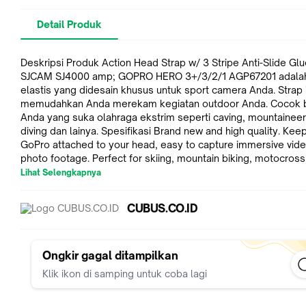
Detail Produk
Deskripsi Produk Action Head Strap w/ 3 Stripe Anti-Slide Glu
SJCAM SJ4000 amp; GOPRO HERO 3+/3/2/1 AGP67201 adalah strap
elastis yang didesain khusus untuk sport camera Anda. Strap i
memudahkan Anda merekam kegiatan outdoor Anda. Cocok 
Anda yang suka olahraga ekstrim seperti caving, mountaineer
diving dan lainya. Spesifikasi Brand new and high quality. Keep your
GoPro attached to your head, easy to capture immersive vid
photo footage. Perfect for skiing, mountain biking, motocross
paddle sports, or any activity where you want to get a view of the
Lihat Selengkapnya
action. Made of high quality material, durable and light weight
Compatible with Gopro Hero 2/3. The belt can be adjustable.
CUBUS.CO.ID
material: ABS plastic with anti slip gel. Device Type: Action H
Adjustable Belt Strap For Gopro HD Hero 2/3 Color: Black Package
Include 1 xAction Head Strap
Ongkir gagal ditampilkan
Klik ikon di samping untuk coba lagi