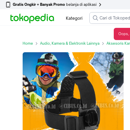
Gratis Ongkir + Banyak Promo
belanja di aplikasi
Kategori
Oops, 
Head Strap 360 Degree Rotation For Action Camera,GoPro,insta360,Brica - Type A
Home
Audio, Kamera & Elektronik Lainnya
Aksesoris Ka