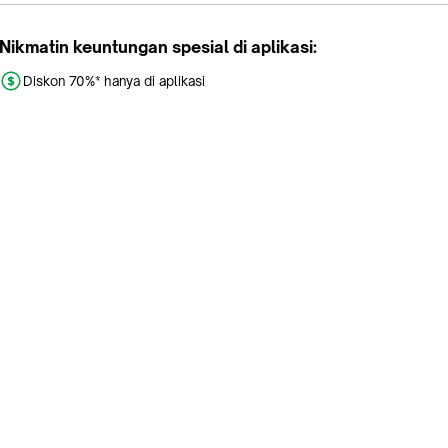
Nikmatin keuntungan spesial di aplikasi:
Diskon 70%* hanya di aplikasi
Promo khusus aplikasi
Gratis Ongkir tiap hari
Buka aplikasi dengan scan QR atau klik tombol:
Pelajari Selengkapnya