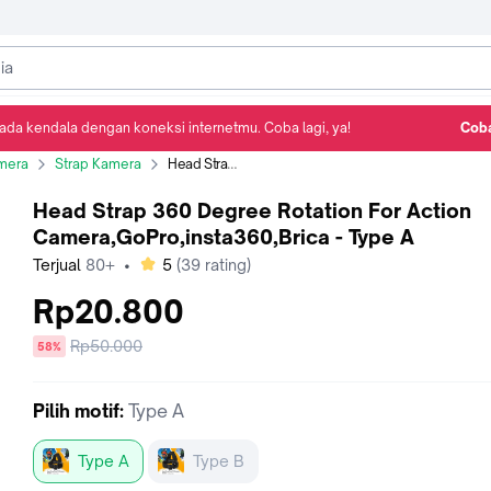
ada kendala dengan koneksi internetmu. Coba lagi, ya!
Coba
Detail Produk
Ulasan
Rekomendasi
mera
Strap Kamera
Head Strap 360 Degree Rotation For Action Camera,GoPro,insta360,Brica - Type A
Head Strap 360 Degree Rotation For Action
Camera,GoPro,insta360,Brica - Type A
bintang
Terjual
80+
•
5
(
39
rating)
Rp20.800
Harga
Rp50.000
diskon
58%
sebelum
diskon
Pilih
motif
:
Type A
Type A
Type B