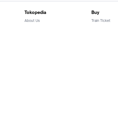
Tokopedia
Buy
About Us
Train Ticket
Career
Flight Ticket
Blog
Ticket Events
Tokopedia Salam
Hotlist
Hotel
Category
Bridestory
Sell
Parentstory
Seller Center
Tokopedia Dictionary
Mitra Toppers
Mall
Register Mall
Tokopedia Apps
Billing & Top up
Deals Tokopedia
Finance