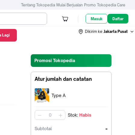
Tentang Tokopedia
Mulai Berjualan
Promo
Tokopedia Care
Masuk
Daftar
Dikirim ke
Jakarta Pusat
 Lagi
Promosi Tokopedia
Atur jumlah dan catatan
Terpilih:
Type A
Stok
:
Habis
jumlah
-
Subtotal