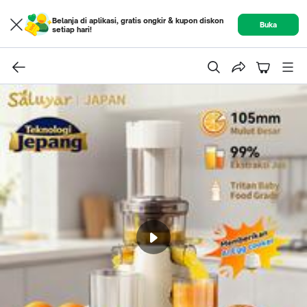
Belanja di aplikasi, gratis ongkir & kupon diskon
Buka
setiap hari!