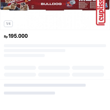
1/4
195.000
Rp