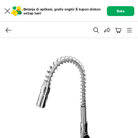
Belanja di aplikasi, gratis ongkir & kupon diskon
Buka
setiap hari!