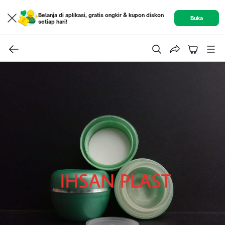
Belanja di aplikasi, gratis ongkir & kupon diskon
Buka
setiap hari!