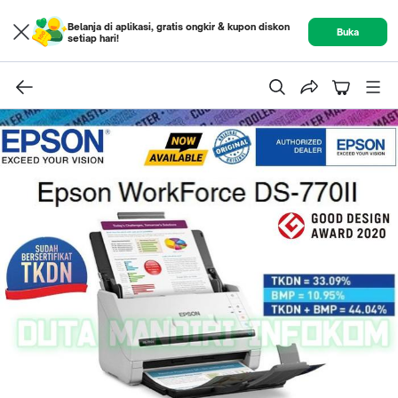
Belanja di aplikasi, gratis ongkir & kupon diskon
Buka
setiap hari!