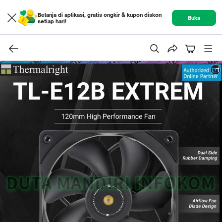
Belanja di aplikasi, gratis ongkir & kupon diskon
Buka
setiap hari!