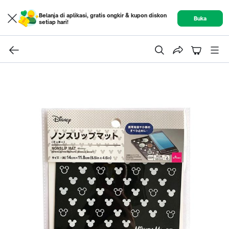
Belanja di aplikasi, gratis ongkir & kupon diskon
Buka
setiap hari!