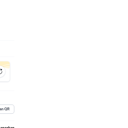
alis
an QR
Laporkan