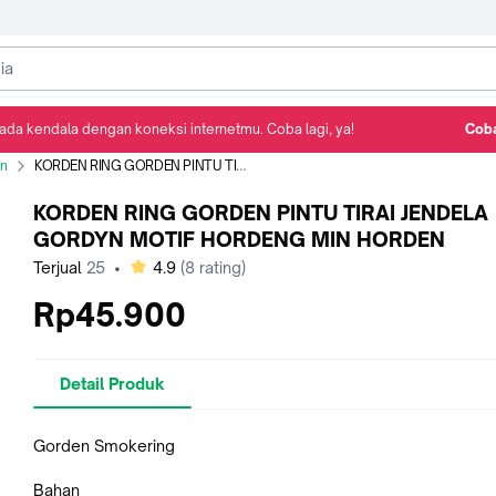
ada kendala dengan koneksi internetmu. Coba lagi, ya!
Coba
Detail Produk
Ulasan
Rekomendasi
n
KORDEN RING GORDEN PINTU TIRAI JENDELA GORDYN MOTIF HORDENG MIN HORDEN
KORDEN RING GORDEN PINTU TIRAI JENDELA
GORDYN MOTIF HORDENG MIN HORDEN
bintang
Terjual
25
•
4.9
(
8
rating)
Rp45.900
Detail Produk
Gorden Smokering
Bahan