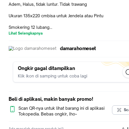
Adem, Halus, tidak luntur. Tidak trawang
Ukuran 135x220 cmbisa untuk Jendela atau Pintu
Smokering 12 lubang
Dilengkapi Tali bagian Tengah
Lihat Selengkapnya
Harga yg tertera untuk 1 lembar Gorden
damarahomeset
Contoh Foto menggunakan 2 lembar
Ready Stok
1 kilo muat 3 pcs
Ongkir gagal ditampilkan
Klik ikon di samping untuk coba lagi
HARAP CHAT PENJUAL UNTUK TANYAKAN STOK TERLEBIH
#gorden #gordenmurah #gordenmurahbanget #kordenminim
#gordenanak #gordenshabby
Beli di aplikasi, makin banyak promo!
Scan QR-nya untuk lihat barang ini di aplikasi
Sc
Tokopedia. Bebas ongkir, lho~
Ada masalah dengan produk ini?