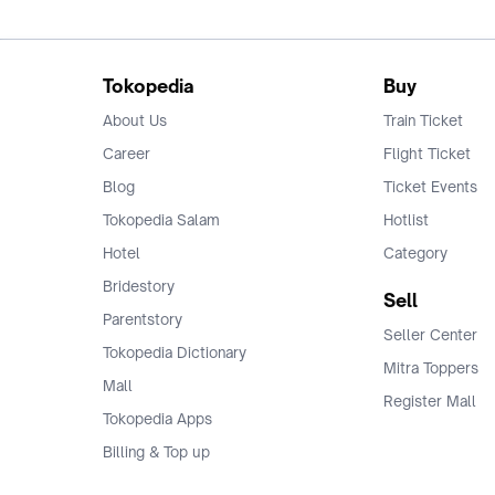
Tokopedia
Buy
About Us
Train Ticket
Career
Flight Ticket
Blog
Ticket Events
Tokopedia Salam
Hotlist
Hotel
Category
Bridestory
Sell
Parentstory
Seller Center
Tokopedia Dictionary
Mitra Toppers
Mall
Register Mall
Tokopedia Apps
Billing & Top up
Deals Tokopedia