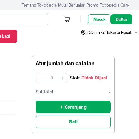
Tentang Tokopedia
Mulai Berjualan
Promo
Tokopedia Care
Masuk
Daftar
Dikirim ke
Jakarta Pusat
 Lagi
Atur jumlah dan catatan
Stok
:
Tidak Dijual
jumlah
-
Subtotal
+ Keranjang
Beli