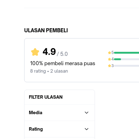
ULASAN PEMBELI
4.9
5
/ 5.0
87.5%
4
12.5%
100% pembeli merasa puas
3
0%
8 rating • 2 ulasan
FILTER ULASAN
Media
Rating