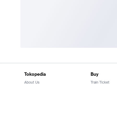
Tokopedia
Buy
About Us
Train Ticket
Career
Flight Ticket
Blog
Ticket Events
Tokopedia Salam
Hotlist
Hotel
Category