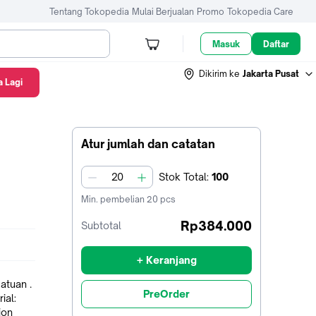
Tentang Tokopedia
Mulai Berjualan
Promo
Tokopedia Care
Masuk
Daftar
Dikirim ke
Jakarta Pusat
 Lagi
Atur jumlah dan catatan
Stok
Total
:
100
jumlah
Min. pembelian
20
pcs
Rp384.000
Subtotal
+ Keranjang
atuan .
PreOrder
ion