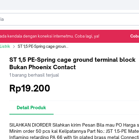
ada kendala dengan koneksi internetmu. Coba lagi, ya!
Coba
Detail Produk
Ulasan
Rekomendasi
istrik
ST 1,5 PE-Spring cage ground terminal block Bukan Phoenix Contact
ST 1,5 PE-Spring cage ground terminal block
Bukan Phoenix Contact
1
barang berhasil terjual
Rp19.200
Detail Produk
SILAHKAN DIORDER Silahkan kirim Pesan Bila mau PO Harga s
Minim order 50 pcs kal Kelipatannya Part No.: JST 1.5-PE Material:
Inflaming retarding PA 66 with tin plated brass metal Connect