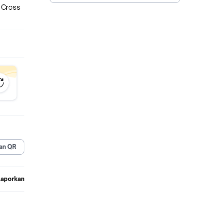
 Cross
an QR
Laporkan