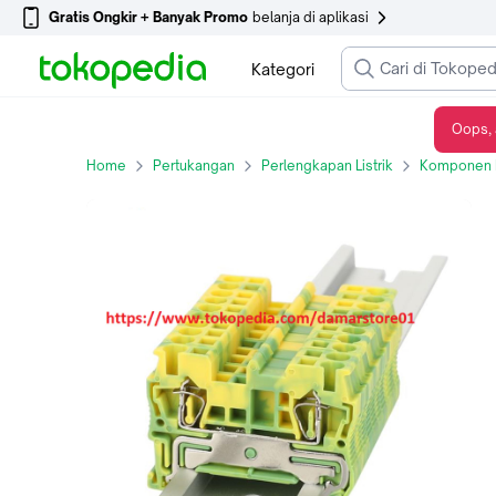
Gratis Ongkir + Banyak Promo
belanja di aplikasi
Kategori
Oops, 
ST 1,5 PE-Spring cage ground terminal block Bukan Phoenix Contact
Home
Pertukangan
Perlengkapan Listrik
Komponen L