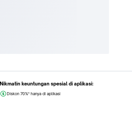
Nikmatin keuntungan spesial di aplikasi:
Diskon 70%* hanya di aplikasi
Promo khusus aplikasi
Gratis Ongkir tiap hari
Buka aplikasi dengan scan QR atau klik tombol: