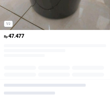
1/2
47.477
Rp