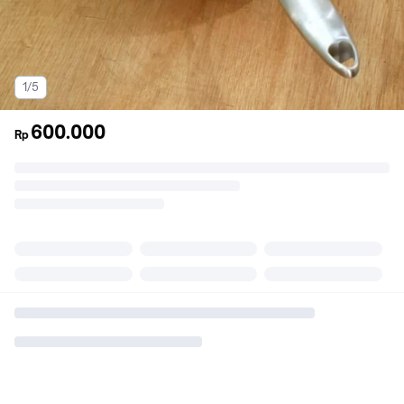
1/5
600.000
Rp