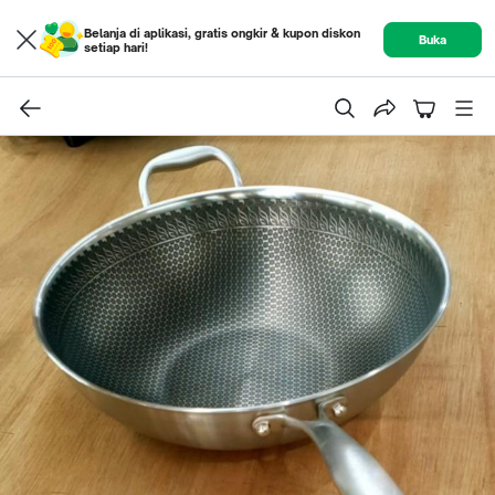
Belanja di aplikasi, gratis ongkir & kupon diskon
Buka
setiap hari!