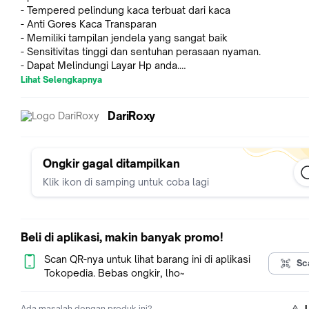
- Tempered pelindung kaca terbuat dari kaca
- Anti Gores Kaca Transparan
- Memiliki tampilan jendela yang sangat baik
- Sensitivitas tinggi dan sentuhan perasaan nyaman.
- Dapat Melindungi Layar Hp anda.
Lihat Selengkapnya
Catatan : Mohon Cantumkan Tipe HP anda dibagian Keteranga
DariRoxy
Dalam Paket :
- Tempered pelindung kaca
- Alcohol swab (Tisue Basah)
- Tisue Pembersih (Tisue Kering)
Ongkir gagal ditampilkan
Klik ikon di samping untuk coba lagi
Cara Pemasangan :
1. Bersihkan dengan Tisue Basah terlebih dahulu sampai bers
banget, Pinggiran layar biasa banyak debu di bersihin terlebih
2. Keringkan dengan Tisue Kering sampai layarnya kering dan
Beli di aplikasi, makin banyak promo!
3. Mulai pasang anti gores kaca ke layar dengan buka lapisan 
setengah terlebih dahulu lalu kalau dah rapi baru lapisan plast
Scan QR-nya untuk lihat barang ini di aplikasi
Sc
dibuka semua
Tokopedia. Bebas ongkir, lho~
Info Untuk Reseller/Toko :
Ada masalah dengan produk ini?