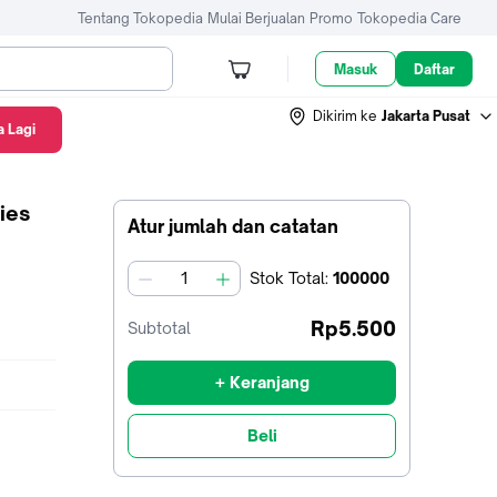
Tentang Tokopedia
Mulai Berjualan
Promo
Tokopedia Care
Masuk
Daftar
Dikirim ke
Jakarta Pusat
 Lagi
ies
Atur jumlah dan catatan
Stok
Total
:
100000
jumlah
Rp5.500
Subtotal
+ Keranjang
Beli