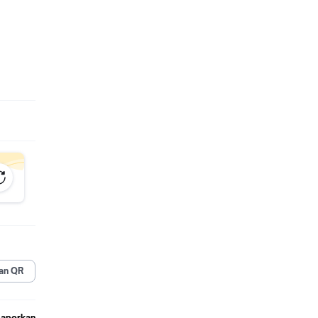
n.
ih
 dahulu.
 bersih
plastik
ik
an QR
Laporkan