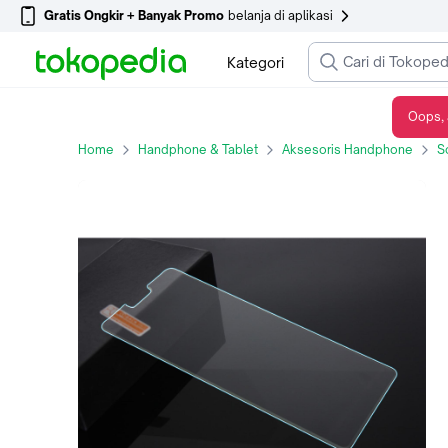
Gratis Ongkir + Banyak Promo
belanja di aplikasi
Kategori
Oops, 
Anti Gores Kaca Xiaomi Mi Redmi Android Series Tempered Glass
Home
Handphone & Tablet
Aksesoris Handphone
S