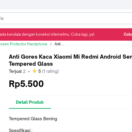
ada kendala dengan koneksi internetmu. Coba lagi, ya!
Coba
Detail Produk
Ulasan
Rekomendasi
creen Protector Handphone
Anti Gores Kaca Xiaomi Mi Redmi Android Series Tempered Glass
Anti Gores Kaca Xiaomi Mi Redmi Android Ser
Tempered Glass
bintang
Terjual
2
•
5
(
1
rating)
Rp5.500
Detail Produk
Tempered Glass Bening
Spesifikasi :