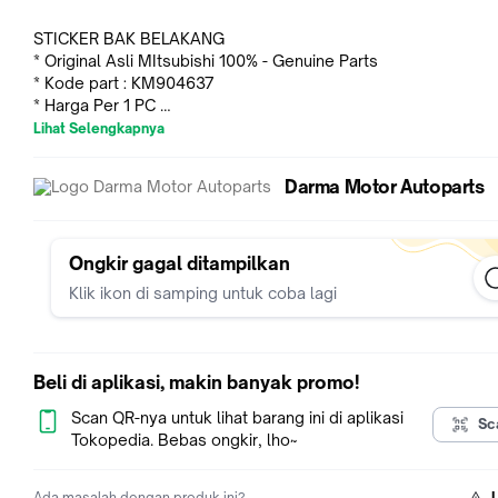
STICKER BAK BELAKANG
* Original Asli MItsubishi 100% - Genuine Parts
* Kode part : KM904637
* Harga Per 1 PC
* Barang Baru (new)
Lihat Selengkapnya
* Pemasangan yang mudah karena ukuran Presisi
* Plug & Play
Darma Motor Autoparts
* Jika Tidak Asli Original boleh retur refund (pemasangan di d
resmi Mitsubishi)
Untuk Pengiriman Packing aman sampai tujuan, maka dapat 
Ongkir gagal ditampilkan
extra packing sbb :
Klik ikon di samping untuk coba lagi
Bubble Wrap
https://www.tokopedia.com/darma/packing-bubble-wrap-sup
secure-super-aman
Beli di aplikasi, makin banyak promo!
Kardus
https://www.tokopedia.com/darma/extra-kardus-untuk-packi
Scan QR-nya untuk lihat barang ini di aplikasi
Sc
extra
Tokopedia. Bebas ongkir, lho~
Sticker Fragile
Ada masalah dengan produk ini?