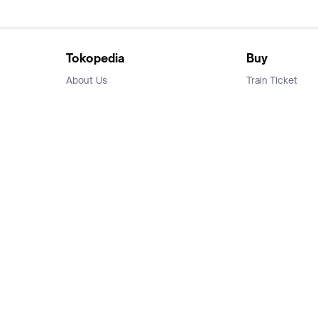
Tokopedia
Buy
About Us
Train Ticket
Career
Flight Ticket
Blog
Ticket Events
Tokopedia Salam
Hotlist
Hotel
Category
Bridestory
Sell
Parentstory
Seller Center
Tokopedia Dictionary
Mitra Toppers
Mall
Register Mall
Tokopedia Apps
Billing & Top up
Deals Tokopedia