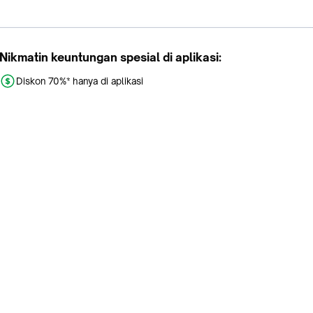
Nikmatin keuntungan spesial di aplikasi:
Diskon 70%* hanya di aplikasi
Promo khusus aplikasi
Gratis Ongkir tiap hari
Buka aplikasi dengan scan QR atau klik tombol:
Pelajari Selengkapnya