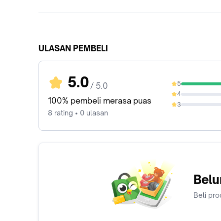
ULASAN PEMBELI
5.0
5
/ 5.0
100%
4
0%
100% pembeli merasa puas
3
0%
8 rating • 0 ulasan
Belu
Beli pro