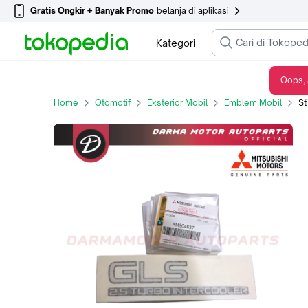
Gratis Ongkir + Banyak Promo
belanja di aplikasi
Kategori
Oops, 
Sticker Stiker All New Triton GLS 2.5 Turbo Intercooler KM904637 Ori
Home
Otomotif
Eksterior Mobil
Emblem Mobil
Stic