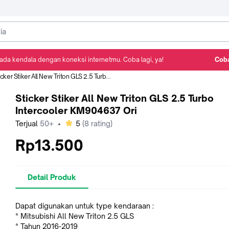
ada kendala dengan koneksi internetmu. Coba lagi, ya!
Coba
Detail Produk
Ulasan
Rekomendasi
ker Stiker All New Triton GLS 2.5 Turbo Intercooler KM904637 Ori
Sticker Stiker All New Triton GLS 2.5 Turbo
Intercooler KM904637 Ori
bintang
Terjual
50+
•
5
(
8
rating)
Rp13.500
Detail Produk
Dapat digunakan untuk type kendaraan :
* Mitsubishi All New Triton 2.5 GLS
* Tahun 2016-2019