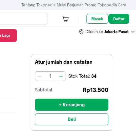
Tentang Tokopedia
Mulai Berjualan
Promo
Tokopedia Care
Masuk
Daftar
Dikirim ke
Jakarta Pusat
 Lagi
Atur jumlah dan catatan
Stok
Total
:
34
jumlah
Rp13.500
Subtotal
+ Keranjang
Beli