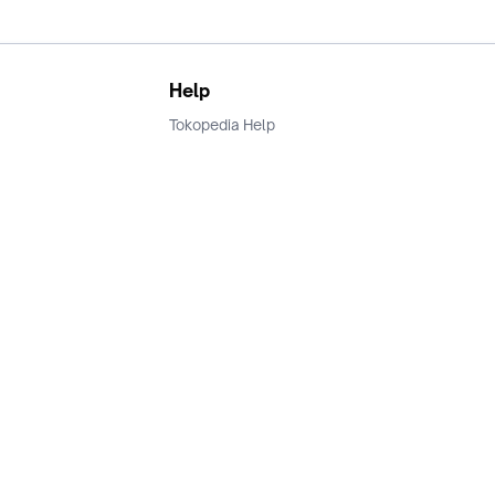
Help
Tokopedia Help
Terms and Condition
Privacy
Keamanan & Privasi
Ikuti Kami