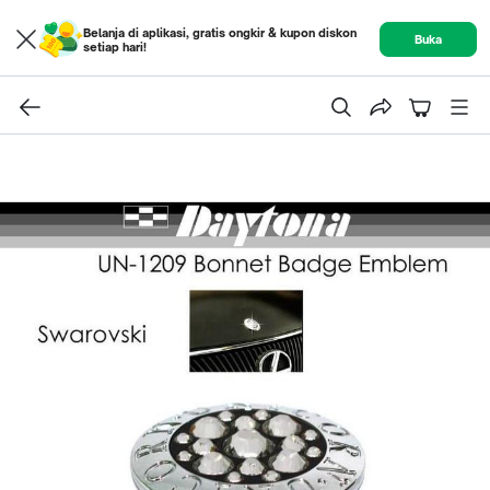
Belanja di aplikasi, gratis ongkir & kupon diskon
Buka
setiap hari!